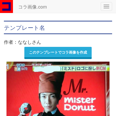
コラ画像.com
Toggl
navig
テンプレート名
作者：ななしさん
このテンプレートでコラ画像を作成