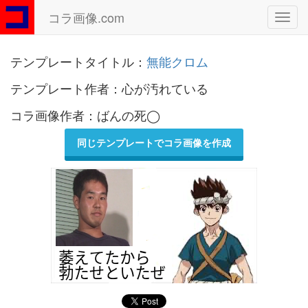
コラ画像.com
Toggl
navig
テンプレートタイトル：
無能クロム
テンプレート作者：心が汚れている
コラ画像作者：ばんの死◯
同じテンプレートでコラ画像を作成