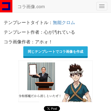
コラ画像.com
Toggl
navig
テンプレートタイトル：
無能クロム
テンプレート作者：心が汚れている
コラ画像作者：アホォ！
同じテンプレートでコラ画像を作成