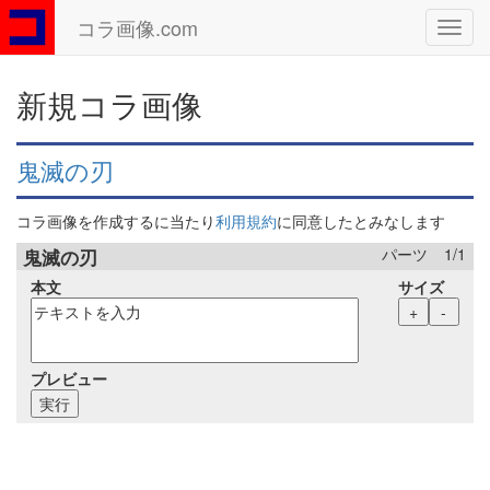
コラ画像.com
Toggl
navig
新規コラ画像
鬼滅の刃
コラ画像を作成するに当たり
利用規約
に同意したとみなします
パーツ
1
/
1
鬼滅の刃
本文
サイズ
+
-
プレビュー
実行