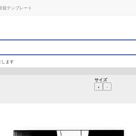
新規テンプレート
なします
サイズ
+
-